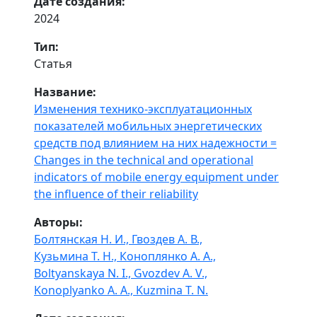
Дате создания:
2024
Тип:
Статья
Название:
Изменения технико-эксплуатационных
показателей мобильных энергетических
средств под влиянием на них надежности =
Changes in the technical and operational
indicators of mobile energy equipment under
the influence of their reliability
Авторы:
Болтянская Н. И.,
Гвоздев А. В.,
Кузьмина Т. Н.,
Коноплянко А. А.,
Boltyanskaya N. I.,
Gvozdev A. V.,
Konoplyanko A. A.,
Kuzmina T. N.