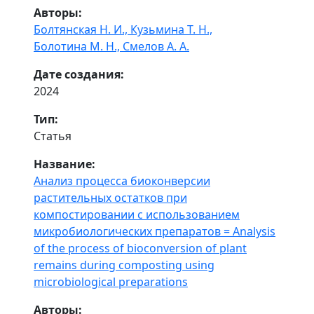
Авторы:
Болтянская Н. И.,
Кузьмина Т. Н.,
Болотина М. Н.,
Смелов А. А.
Дате создания:
2024
Тип:
Статья
Название:
Анализ процесса биоконверсии
растительных остатков при
компостировании с использованием
микробиологических препаратов = Analysis
of the process of bioconversion of plant
remains during composting using
microbiological preparations
Авторы: