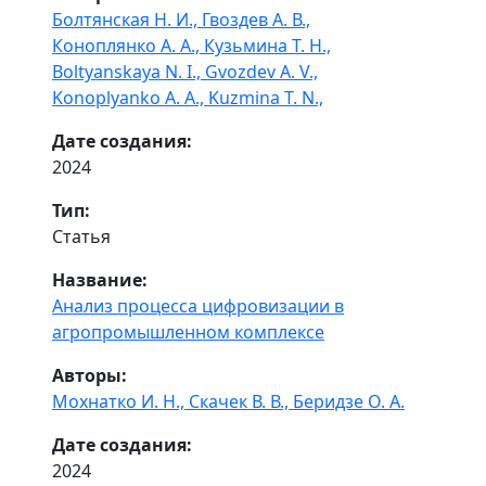
Болтянская Н. И.,
Гвоздев А. В.,
Коноплянко А. А.,
Кузьмина Т. Н.,
Boltyanskaya N. I.,
Gvozdev A. V.,
Konoplyanko A. A.,
Kuzmina T. N.,
Дате создания:
2024
Тип:
Статья
Название:
Анализ процесса цифровизации в
агропромышленном комплексе
Авторы:
Мохнатко И. Н.,
Скачек В. В.,
Беридзе О. А.
Дате создания:
2024